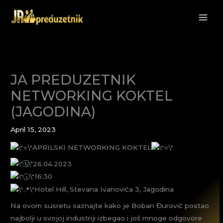
Skip
to
content
JA PREDUZETNIK
NETWORKING KOKTEL
(JAGODINA)
April 15, 2023
APRILSKI NETWORKING KOKTEL
26.04.2023
16:30
Hotel Hill, Stevana Ivanovića 3, Jagodina
Na ovom susretu saznajte kako je Boban Đurović postao
najbolji u svojoj industriji izbegao i još mnoge odgovore