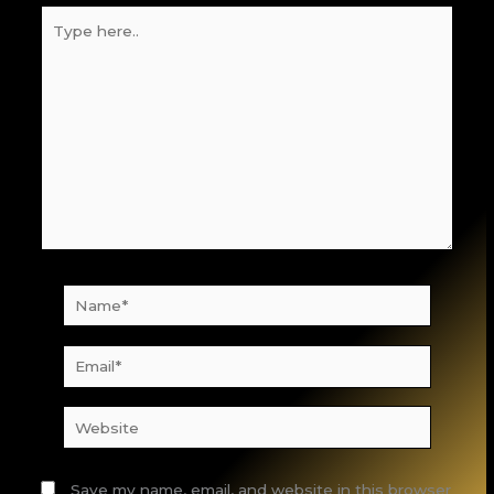
Type
here..
Name*
Email*
Website
Save my name, email, and website in this browser